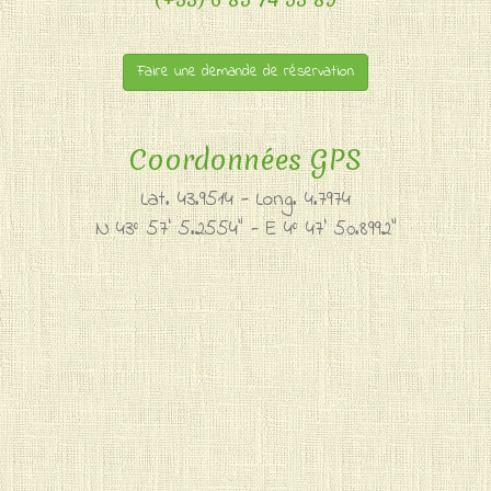
Faire une demande de réservation
Coordonnées GPS
Lat. 43.9514 - Long. 4.7974
N 43° 57' 5.2554" - E 4° 47' 50.8992"