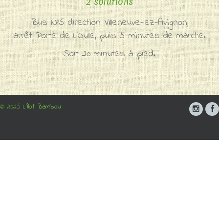
2 solutions
Bus N°5 direction Villeneuve-lez-Avignon,
arrêt Porte de L'Oulle, puis 5 minutes de marche.
Soit 20 minutes à pied.
© 2025
L'îlot Bambou