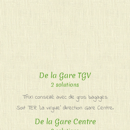
De la Gare TGV
2 solutions
TAXI conseillé avec de gros bagages
Soit TER 'La virgule' direction Gare Centre.
De la Gare Centre